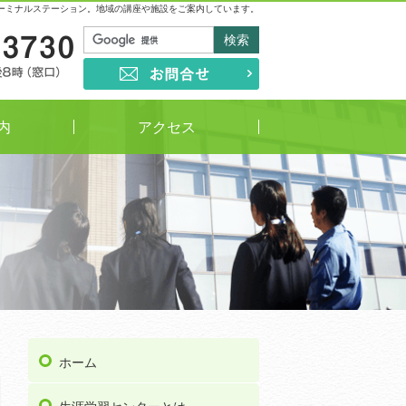
ーミナルステーション。地域の講座や施設をご案内しています。
03-5813-3730
受付時間
午前9時～午後8時（窓口）
お問合せ
内
アクセス
ホーム