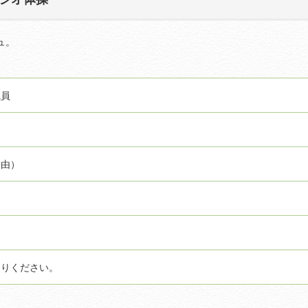
ュ。
職員
自由）
まりください。