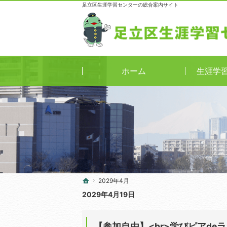
足立区生涯学習センターの総合案内サイト
ホーム
生涯学
2029年4月
2029年4月
ホーム
ホーム
2029年4月19日
【参加自由】<br>学びピアde