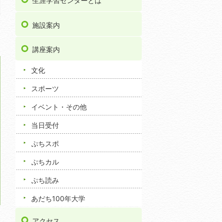
生涯学習センターとは
施設案内
講座案内
文化
スポーツ
イベント・その他
当日受付
ぷちスポ
ぷちカル
ぷち読み
あだち100年大学
アクセス