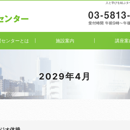
人と学びを結ぶタ
習センターとは
施設案内
講座案
2029年4月
ラジオ体操