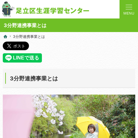
人と学びを結ぶターミナルステーション。地域の講座や施設をご案内しています。
足立区生涯学習センターの総合案内サイト
3分野連携事業とは
3分野連携事業とは
3分野連携事業とは
ホーム
ホーム
3分野連携事業とは