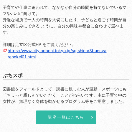
子育てや仕事に追われて、なかなか自分の時間を持てないでいるマ
マやパパに向けて。
身近な場所で一人の時間を大切にしたり、子どもと過ごす時間が自
分の楽しみにできる ように。自分の興味や都合に合わせて選べま
す。
詳細は足立区公式HP をご覧ください。
https://www.city.adachi.tokyo.jp/sg shien/3bunnya
rennkei01.html
ぷちスポ
図書館をフィールドとして、読書に親しむ人が運動・スポーツにも
...
「ちょっと親しんでいただく」ことがねらいです。主に子育て中の
女性が、無理なく身体を動かせるプログラム等をご用意しました。
講座一覧はこちら