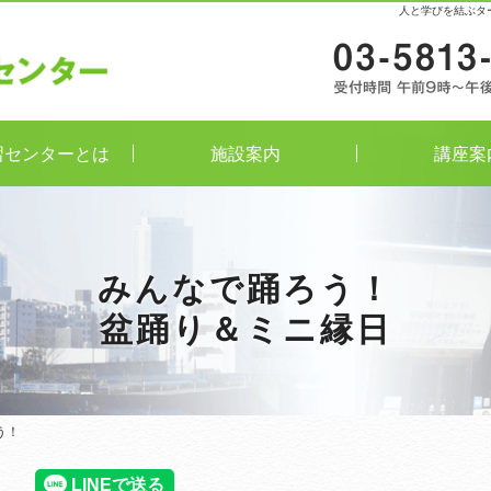
人と学びを結ぶタ
習センターとは
施設案内
講座案
みんなで踊ろう！
盆踊り＆ミニ縁日
う！
う！