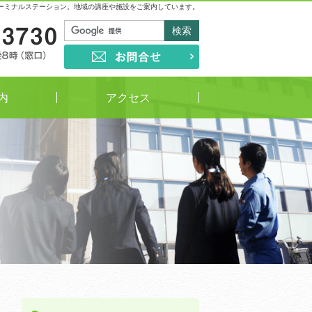
ーミナルステーション。地域の講座や施設をご案内しています。
03-5813-3730
受付時間
午前9時～午後8時（窓口）
お問合せ
内
アクセス