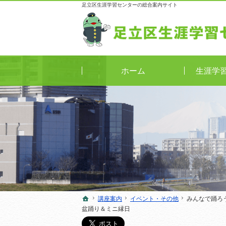
足立区生涯学習センターの総合案内サイト
ホーム
生涯学
講座案内
講座案内
イベント・その他
イベント・その他
みんなで踊ろ
みんなで踊ろ
ホーム
ホーム
盆踊り＆ミニ縁日
盆踊り＆ミニ縁日