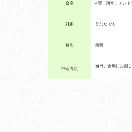
会場
4階・講堂、エント
対象
どなたでも
費用
無料
当日、会場にお越
申込方法