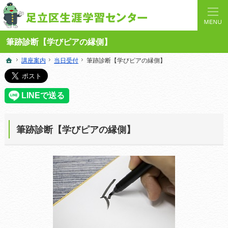
人と学びを結ぶターミナルステーション。地域の講座や施設をご案内しています。
足立区生涯学習センターの総合案内サイト
筆跡診断【学びピアの縁側】
講座案内
講座案内
当日受付
当日受付
筆跡診断【学びピアの縁側】
筆跡診断【学びピアの縁側】
ホーム
ホーム
筆跡診断【学びピアの縁側】