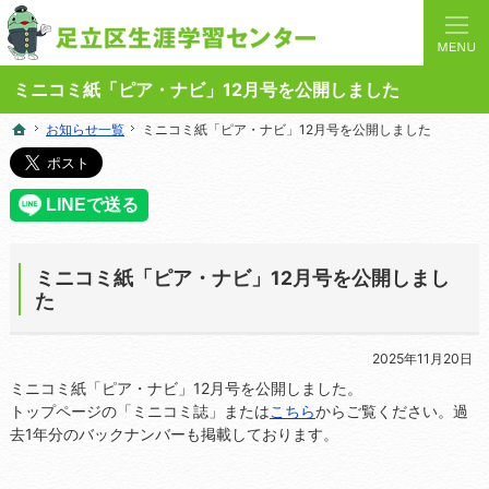
人と学びを結ぶターミナルステーション。地域の講座や施設をご案内しています。
足立区生涯学習センターの総合案内サイト
ミニコミ紙「ピア・ナビ」12月号を公開しました
お知らせ一覧
お知らせ一覧
ミニコミ紙「ピア・ナビ」12月号を公開しました
ミニコミ紙「ピア・ナビ」12月号を公開しました
ホーム
ホーム
ミニコミ紙「ピア・ナビ」12月号を公開しまし
た
2025年11月20日
ミニコミ紙「ピア・ナビ」12月号を公開しました。
トップページの「ミニコミ誌」または
こちら
からご覧ください。過
去1年分のバックナンバーも掲載しております。