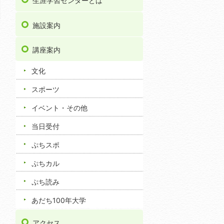
生涯学習センターとは
施設案内
講座案内
文化
スポーツ
イベント・その他
当日受付
ぷちスポ
ぷちカル
ぷち読み
あだち100年大学
アクセス