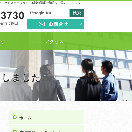
ーミナルステーション。地域の講座や施設をご案内しています。
03-5813-3730
受付時間
午前9時～午後8時（窓口）
お問合せ
内
アクセス
開しました
ホーム