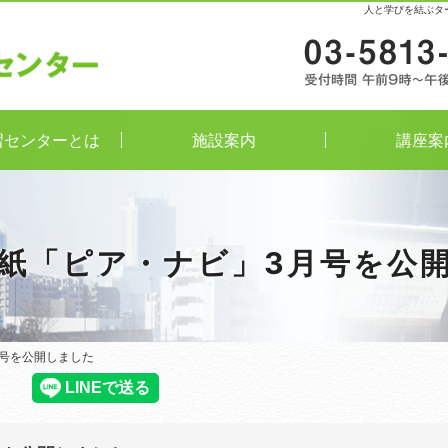
人と学びを結ぶタ
習センターとは
施設案内
講座案
紙「ピア・ナビ」3月号を公
号を公開しました
号を公開しました