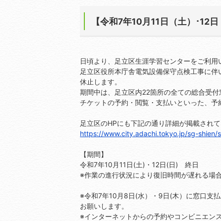
【令和7年10月11日（土）･1
日頃より、足立区生涯学習センターをご利用
足立区役所本庁舎電気設備保守点検工事に伴
休止します。
期間中は、足立区内22箇所の全ての総合受
チケットの予約・閲覧・支払いといった、予
足立区のHPにも下記の通り詳細が掲載され
https://www.city.adachi.tokyo.jp/sg-shien
【期間】
令和7年10月11日(土)・12日(日) 終日
※作業の進行状況により復旧時間が遅れる場
※令和7年10月8日(水）・9日(木）に窓口
お願いします。
※インターネットからの予約やコンビニエン