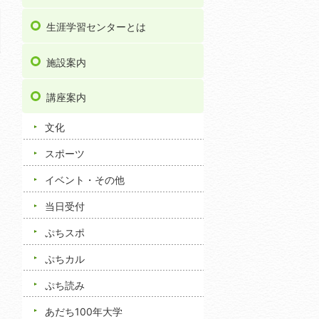
生涯学習センターとは
施設案内
講座案内
文化
スポーツ
イベント・その他
当日受付
ぷちスポ
ぷちカル
ぷち読み
あだち100年大学