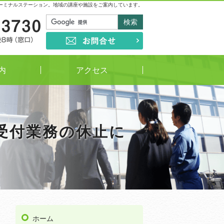
ーミナルステーション。地域の講座や施設をご案内しています。
03-5813-3730
受付時間
午前9時～午後8時（窓口）
お問合せ
内
アクセス
口受付業務の休止に
ホーム