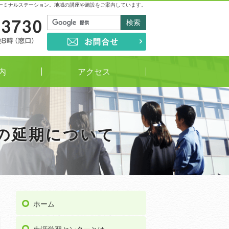
ーミナルステーション。地域の講座や施設をご案内しています。
03-5813-3730
受付時間
午前9時～午後8時（窓口）
お問合せ
内
アクセス
の延期について
ホーム