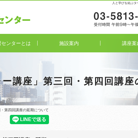
人と学びを結ぶタ
習センターとは
施設案内
講座案
レー講座」第三回・第四回講座
回・第四回講座の延期について
回・第四回講座の延期について