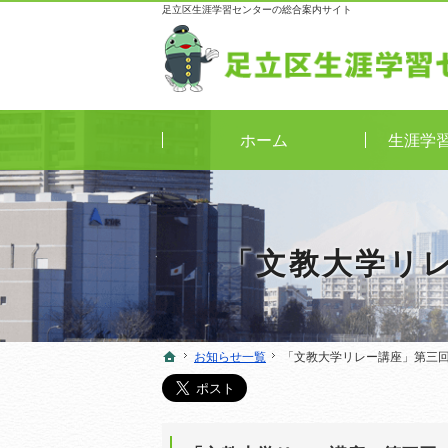
足立区生涯学習センターの総合案内サイト
ホーム
生涯学
「文教大学リ
お知らせ一覧
お知らせ一覧
「文教大学リレー講座」第三
「文教大学リレー講座」第三
ホーム
ホーム