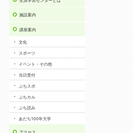
生涯学習センターとは
施設案内
講座案内
文化
スポーツ
イベント・その他
当日受付
ぷちスポ
ぷちカル
ぷち読み
あだち100年大学
アクセス