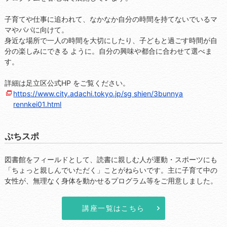
子育てや仕事に追われて、なかなか自分の時間を持てないでいるマ
マやパパに向けて。
身近な場所で一人の時間を大切にしたり、子どもと過ごす時間が自
分の楽しみにできる ように。自分の興味や都合に合わせて選べま
す。
詳細は足立区公式HP をご覧ください。
https://www.city.adachi.tokyo.jp/sg shien/3bunnya
rennkei01.html
ぷちスポ
図書館をフィールドとして、読書に親しむ人が運動・スポーツにも
...
「ちょっと親しんでいただく」ことがねらいです。主に子育て中の
女性が、無理なく身体を動かせるプログラム等をご用意しました。
講座一覧はこちら