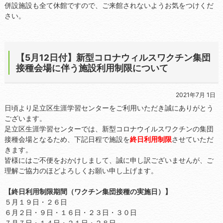
併設施設も全て休館ですので、ご来館されないようお気をつけくだ
さい。
【5月12日付】新型コロナウィルスワクチン集団
接種会場に伴う施設利用制限について
2021年7月 1日
日頃より足立区生涯学習センターをご利用いただき誠にありがとう
ございます。
足立区生涯学習センターでは、新型コロナウイルスワクチンの集団
接種会場となるため、下記日程で施設を
終日利用制限
させていただ
きます。
皆様にはご不便をおかけしまして、誠に申し訳ございませんが、ご
理解ご協力のほどよろしくお願い申し上げます。
【終日利用制限期間（ワクチン集団接種の実施日）】
５月１９日・２６日
６月２日・９日・１６日・２３日・３０日
７月７日・１４日・２１日・２８日