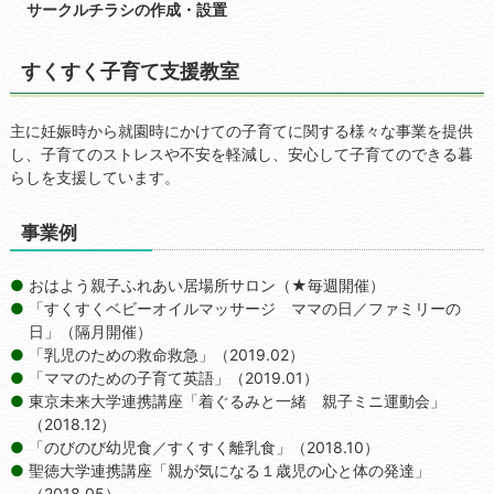
サークルチラシの作成・設置
すくすく子育て支援教室
主に妊娠時から就園時にかけての子育てに関する様々な事業を提供
し、子育てのストレスや不安を軽減し、安心して子育てのできる暮
らしを支援しています。
事業例
おはよう親子ふれあい居場所サロン（★毎週開催）
「すくすくベビーオイルマッサージ ママの日／ファミリーの
日」（隔月開催）
「乳児のための救命救急」（2019.02）
「ママのための子育て英語」（2019.01）
東京未来大学連携講座「着ぐるみと一緒 親子ミニ運動会」
（2018.12）
「のびのび幼児食／すくすく離乳食」（2018.10）
聖徳大学連携講座「親が気になる１歳児の心と体の発達」
（2018.05）