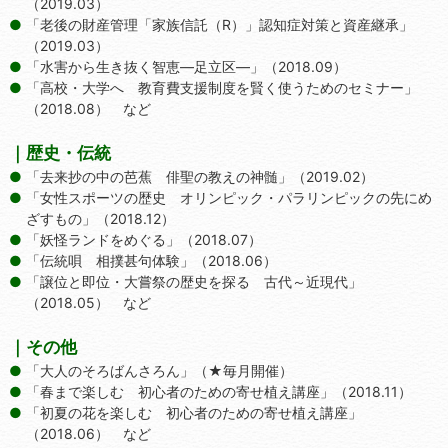
（2019.03）
「老後の財産管理「家族信託（R）」認知症対策と資産継承」
（2019.03）
「水害から生き抜く智恵―足立区―」（2018.09）
「高校・大学へ 教育費支援制度を賢く使うためのセミナー」
（2018.08） など
｜歴史・伝統
「去来抄の中の芭蕉 俳聖の教えの神髄」（2019.02）
「女性スポーツの歴史 オリンピック・パラリンピックの先にめ
ざすもの」（2018.12）
「妖怪ランドをめぐる」（2018.07）
「伝統唄 相撲甚句体験」（2018.06）
「譲位と即位・大嘗祭の歴史を探る 古代～近現代」
（2018.05） など
｜その他
「大人のそろばんさろん」（★毎月開催）
「春まで楽しむ 初心者のための寄せ植え講座」（2018.11）
「初夏の花を楽しむ 初心者のための寄せ植え講座」
（2018.06） など