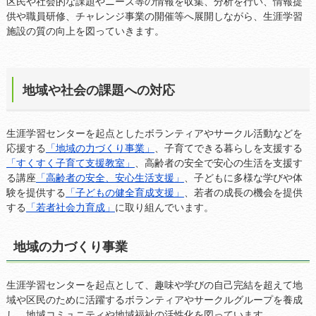
区民や社会的な課題やニーズ等の情報を収集、分析を行い、情報提
供や職員研修、チャレンジ事業の開催等へ展開しながら、生涯学習
施設の質の向上を図っていきます。
地域や社会の課題への対応
生涯学習センターを起点としたボランティアやサークル活動などを
応援する
「地域の力づくり事業」
、子育てできる暮らしを支援する
「すくすく子育て支援教室」
、高齢者の安全で安心の生活を支援す
る講座
「高齢者の安全、安心生活支援」
、子どもに多様な学びや体
験を提供する
「子どもの健全育成支援」
、若者の成長の機会を提供
する
「若者社会力育成」
に取り組んでいます。
地域の力づくり事業
生涯学習センターを起点として、趣味や学びの自己完結を超えて地
域や区民のために活躍するボランティアやサークルグループを養成
し、地域コミュニティや地域福祉の活性化を図っています。