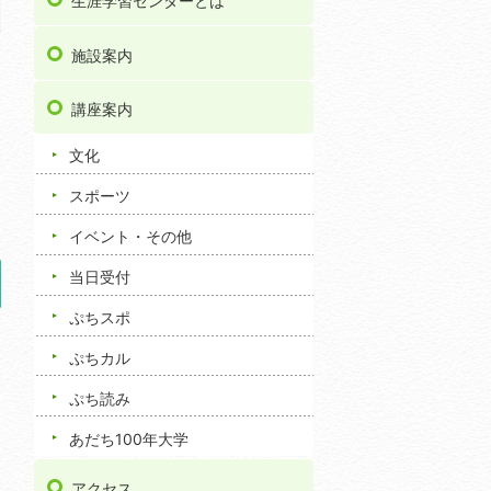
生涯学習センターとは
施設案内
講座案内
文化
スポーツ
イベント・その他
当日受付
ぷちスポ
ぷちカル
ぷち読み
あだち100年大学
アクセス