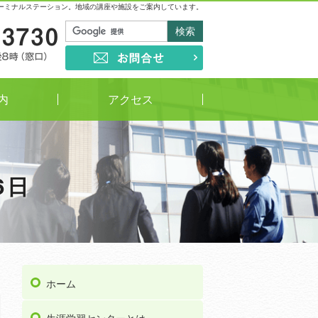
ーミナルステーション。地域の講座や施設をご案内しています。
03-5813-3730
受付時間
午前9時～午後8時（窓口）
お問合せ
内
アクセス
6日
学び情報提供サービス／サークル
ホーム