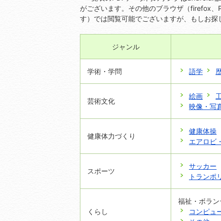
がございます。その他のブラウザ（firefox、PC
す）では閲覧可能でございますが、もしお探
ジャンル
学術・学問
語学
絵画
芸術文化
映像・写
健康体操
健康体力づくり
エアロビ
サッカー
スポーツ
トランポ
福祉・ボラン
くらし
コンピュ