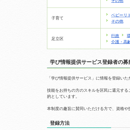
その他
ベビーリ
子育て
その他
行政
足立区
介護・高
学び情報提供サービス登録者の募
「学び情報提供サービス」に情報を登録いた
技能をお持ちの方のスキルを区民に還元する
的としています。
本制度の趣旨に賛同いただける方で、資格や
登録方法