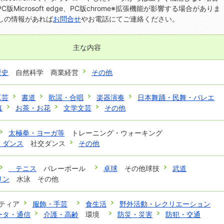
版Microsoft edge、PC版chrome※拡張機能が影響する場合がありま
しの情報があれば
お問合せ
やお電話にてご連絡ください。
主な内容
歴史
自然科学 商業経営
その他
工芸
書道
歌謡・合唱
楽器演奏
日本舞踊・民舞・バレエ
真
お茶・お花
文学文芸
その他
太極拳・ヨーガ等
トレーニング・ウォーキング
・ダンス
社交ダンス
その他
テニス
バレーボール
卓球
その他球技
武道
リン
水泳 その他
ティア
服飾・手芸
食生活
野外活動・レクリエーション
ータ・通信
介護・高齢
環境
防災・災害
防犯・交通